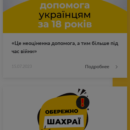
«Це неоціненна до­по­мо­га, а тим більше під
час війни»
Подробнее
15.07.2023