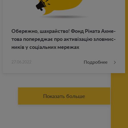
Обе­реж­но, шахрай­ство! Фонд Ріната Ах­ме­
то­ва по­пе­реджає про активізацію злов­мис­
ників у соціаль­них ме­ре­жах
Подробнее
27.06.2022
Показать больше