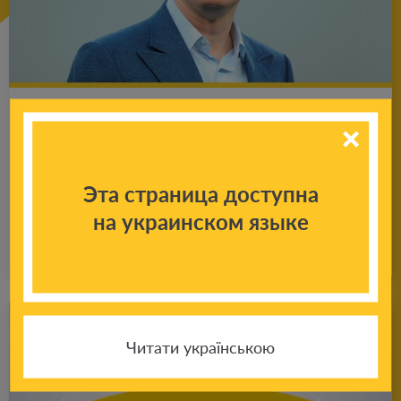
Пре­зи­дент ФК «Шах­тер» Ринат Ах­ме­тов
под­во­дит итоги ми­нув­ше­го года и по­
здрав­ля­ет бо­лель­щи­ков с новым, 2024
Эта страница доступна
годом
на украинском языке
Подробнее
31.12.2023
Читати українською