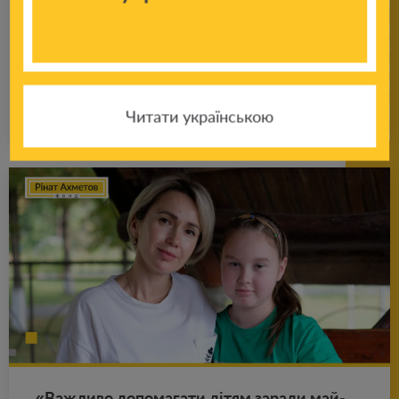
важ­ко­по­ра­нені брат і сест­ра із Бо­ро­дян­ки
прой­шли курс реабілітації від Фонду
Ріната Ах­ме­то­ва
Подробнее
25.09.2024
Читати українською
«Важ­ли­во до­по­ма­га­ти дітям за­ра­ди май­