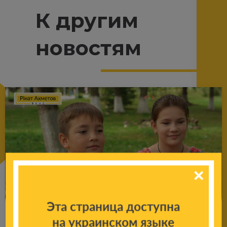
К другим
новостям
Эта страница доступна
«Тут є все для того, щоб діти оду­жу­ва­ли»:
на украинском языке