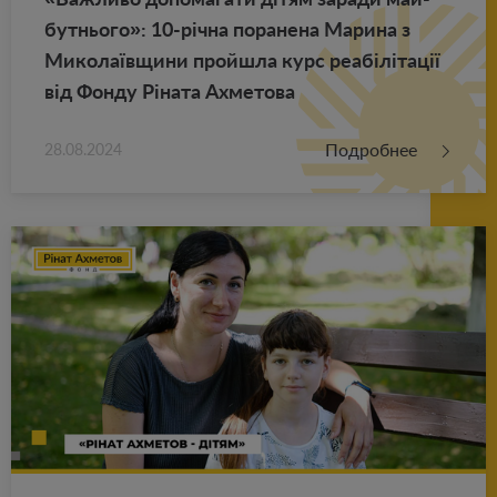
бут­ньо­го»: 10-річна по­ра­не­на Ма­ри­на з
Ми­ко­лаївщини прой­ш­ла курс реабілітації
від Фонду Ріната Ах­ме­то­ва
Подробнее
28.08.2024