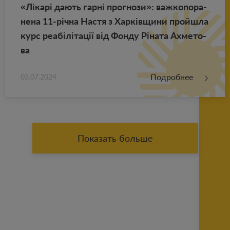
«Лікарі дають гарні про­гно­зи»: важ­ко­по­ра­
не­на 11-річна Настя з Харківщини прой­ш­ла
курс реабілітації від Фонду Ріната Ах­ме­то­
ва
Подробнее
03.07.2024
Показать больше