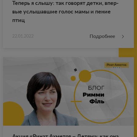
Те­перь я слышу: так го­во­рят детки, впер­
вые услы­шав­шие голос мамы и пение
птиц
Подробнее
22.01.2022
Акция «Ринат Ах­ме­тов – Детям»: как она