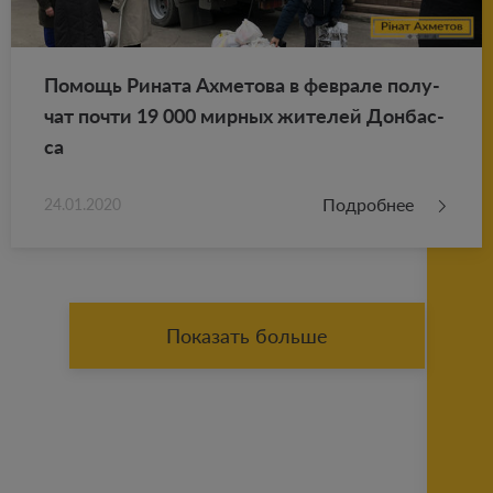
По­мощь Ри­на­та Ах­ме­то­ва в фев­ра­ле по­лу­
чат почти 19 000 мир­ных жи­те­лей Дон­бас­
са
Подробнее
24.01.2020
Показать больше