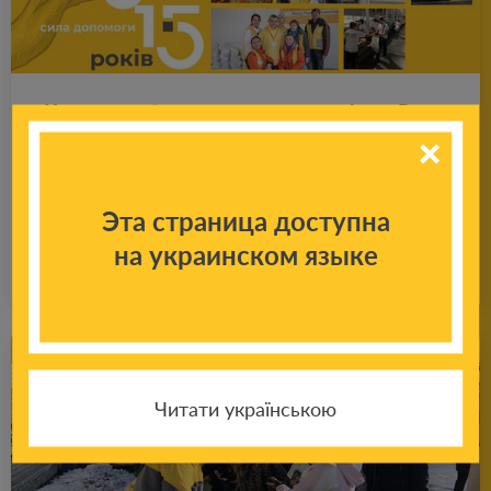
Ка­ра­ван добра: шесть лет назад Фонд Ри­
на­та Ах­ме­то­ва от­пра­вил на Дон­басс
первую ав­то­ко­лон­ну с гу­ма­ни­тар­ной по­мо­
щью
Эта страница доступна
на украинском языке
Подробнее
22.08.2020
Читати українською