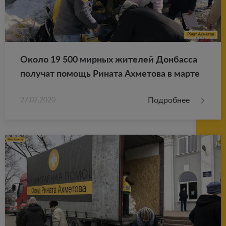
Около 19 500 мир­ных жи­те­лей Дон­бас­са
по­лу­чат по­мощь Ри­на­та Ах­ме­то­ва в марте
Подробнее
27.02.2020