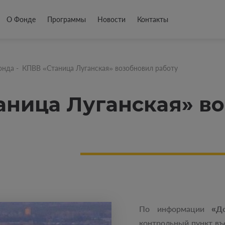
О Фонде
Программы
Новости
Контакты
онда
-
КПВВ «Станица Луганская» возобновил работу
аница Луганская» в
По информации
«Д
контрольный пункт въ