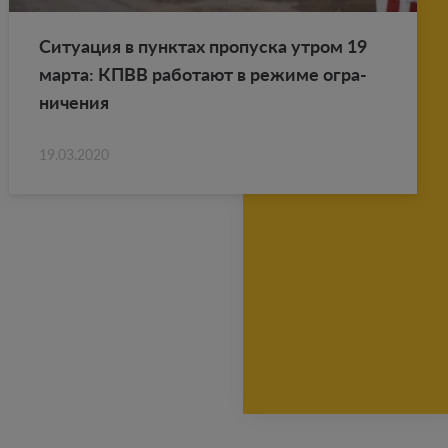
Си­ту­а­ция в пунк­тах про­пус­ка утром 19
марта: КПВВ ра­бо­та­ют в ре­жи­ме огра­
ни­че­ния
19.03.2020