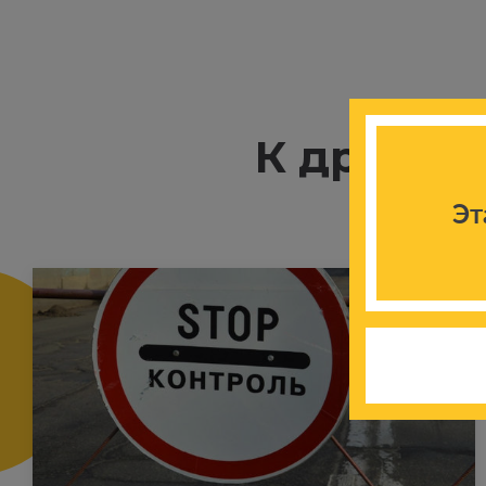
К другим
Эт