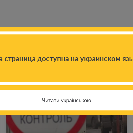
 новостям
а страница доступна на украинском яз
Читати українською