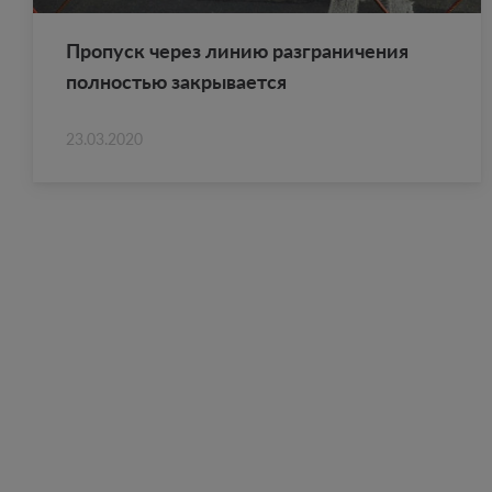
Про­пуск через линию раз­гра­ни­че­ния
пол­но­стью за­кры­ва­ет­ся
23.03.2020