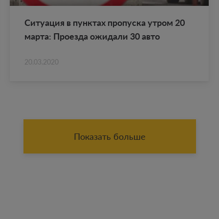
Си­ту­а­ция в пунк­тах про­пус­ка утром 20
марта: Про­ез­да ожи­да­ли 30 авто
20.03.2020
Показать больше