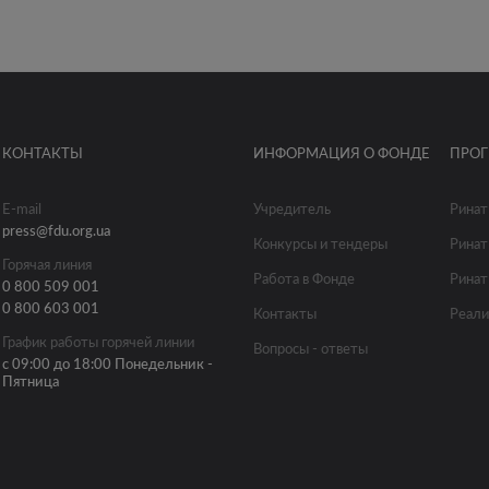
КОНТАКТЫ
ИНФОРМАЦИЯ О ФОНДЕ
ПРО
E-mail
Учредитель
Ринат
press@fdu.org.ua
Конкурсы и тендеры
Ринат
Горячая линия
Работа в Фонде
Ринат
0 800 509 001
0 800 603 001
Контакты
Реали
График работы горячей линии
Вопросы - ответы
с 09:00 до 18:00 Понедельник -
Пятница