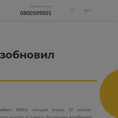
Горячая линия
ru
0800509001
озобновил
онбасс СОС»
, сегодня утром, 30 апреля,
езда-выезда «Станица Луганская» возобновил