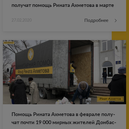
по­лу­чат по­мощь Ри­на­та Ах­ме­то­ва в марте
Подробнее
27.02.2020
По­мощь Ри­на­та Ах­ме­то­ва в фев­ра­ле по­лу­
чат почти 19 000 мир­ных жи­те­лей Дон­бас­