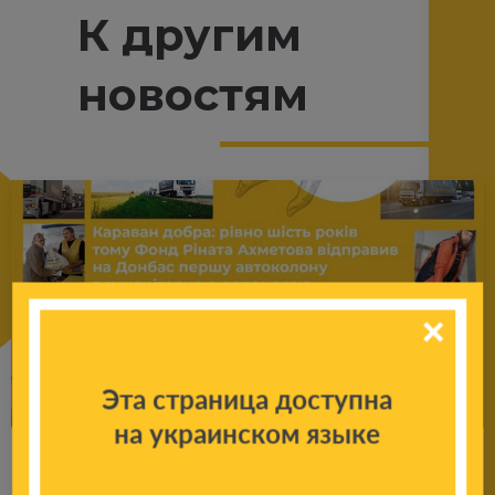
К другим
новостям
Эта страница доступна
на украинском языке
Ка­ра­ван добра: шесть лет назад Фонд Ри­