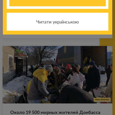
на­та Ах­ме­то­ва от­пра­вил на Дон­басс
первую ав­то­ко­лон­ну с гу­ма­ни­тар­ной по­мо­
щью
Читати українською
Подробнее
22.08.2020
Около 19 500 мир­ных жи­те­лей Дон­бас­са