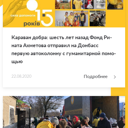
Ка­ра­ван добра: шесть лет назад Фонд Ри­
на­та Ах­ме­то­ва от­пра­вил на Дон­басс
первую ав­то­ко­лон­ну с гу­ма­ни­тар­ной по­мо­
щью
Подробнее
22.08.2020