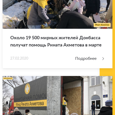
Около 19 500 мир­ных жи­те­лей Дон­бас­са
по­лу­чат по­мощь Ри­на­та Ах­ме­то­ва в марте
Подробнее
27.02.2020