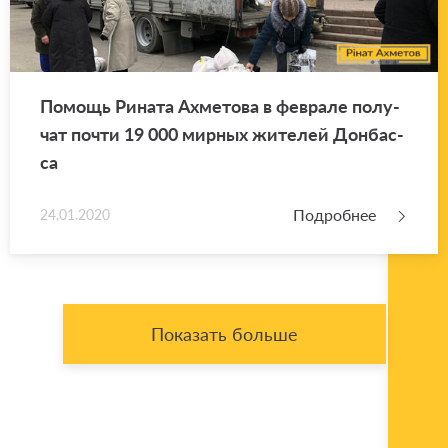
По­мощь Ри­на­та Ах­ме­то­ва в фев­ра­ле по­лу­
чат почти 19 000 мир­ных жи­те­лей Дон­бас­
са
Подробнее
24.01.2020
Показать больше