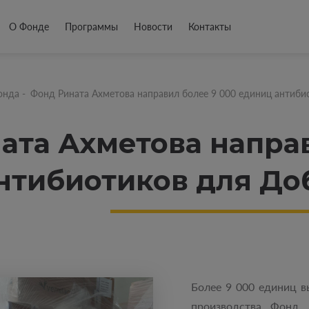
О Фонде
Программы
Новости
Контакты
онда
-
Фонд Рината Ахметова направил более 9 000 единиц антиби
ата Ахметова направ
нтибиотиков для До
Более 9 000 единиц в
производства Фонд 