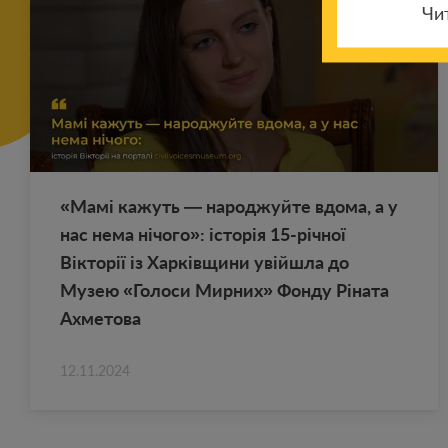
Чи
«Мамі ка­жуть — на­род­жуй­те вдома, а у
нас нема нічого»: історія 15-річної
Вікторії із Харківщини увійшла до
Музею «Го­ло­си Мир­них» Фонду Ріната
Ах­ме­то­ва
12.11.2024