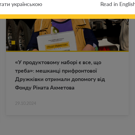
тати українською
Read in Englis
«У про­дук­то­во­му наборі є все, що
треба»: меш­канці при­фрон­то­вої
Дружківки от­ри­ма­ли до­по­мо­гу від
Фонду Ріната Ах­ме­то­ва
29.10.2024