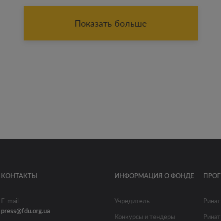
Показать больше
КОНТАКТЫ
ИНФОРМАЦИЯ О ФОНДЕ
ПРО
E-mail
Учредитель
Ринат
press@fdu.org.ua
Конкурсы и тендеры
Ринат