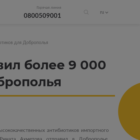
Горячая линия
ru
0800509001
отиков для Доброполья
ил более 9 000
брополья
ысококачественных антибиотиков импортного
Рината Ахметова отправил в Доброполье.