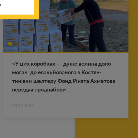
h
«У цих ко­роб­ках — дуже ве­ли­ка до­по­
мо­га»: до ева­куй­о­ва­но­го з Ко­стян­
тинівки шел­те­ру Фонд Ріната Ах­ме­то­ва
пе­ре­дав прод­на­бо­ри
28.10.2024