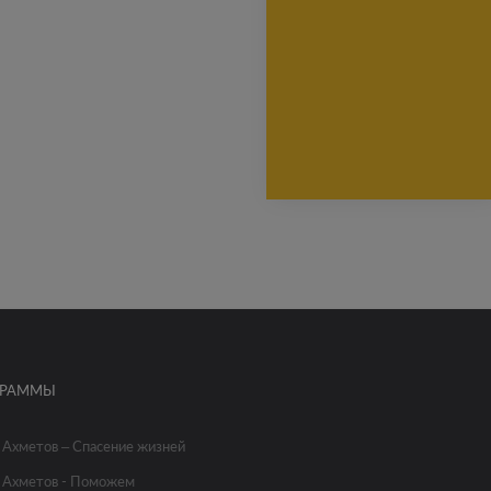
ГРАММЫ
 Ахметов – Спасение жизней
 Ахметов - Поможем