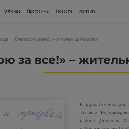
О Фонде
Программы
Новости
Контакты
онда
-
«Благодарю за все!» ‒ жительница Макеевки
рю за все!» ‒ жител
В адрес Гуманитарно
Татьяны Владимиров
районе Донецка. О
наборами семьям Дон