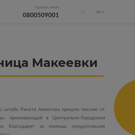
Горячая линия
ru
0800509001
ьница Макеевки
го штаба Рината Ахметова пришло письмо от
ны, проживающей в Центрально-Городском
на благодарит за помощь продуктовыми
басса.