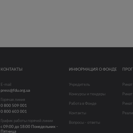
КОНТАКТЫ
ИНФОРМАЦИЯ О ФОНДЕ
ПРО
E-mail
Учредитель
Ринат
press@fdu.org.ua
Конкурсы и тендеры
Ринат
Горячая линия
Работа в Фонде
Ринат
0 800 509 001
0 800 603 001
Контакты
Реали
График работы горячей линии
Вопросы - ответы
с 09:00 до 18:00 Понедельник -
Пятница