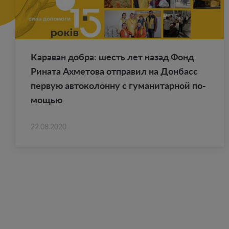
Ка­ра­ван добра: шесть лет назад Фонд
Ри­на­та Ах­ме­то­ва от­пра­вил на Дон­басс
первую ав­то­ко­лон­ну с гу­ма­ни­тар­ной по­
мо­щью
22.08.2020