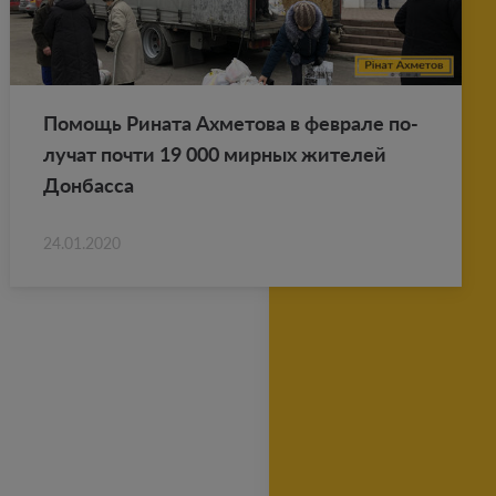
По­мощь Ри­на­та Ах­ме­то­ва в фев­ра­ле по­
лу­чат почти 19 000 мир­ных жи­те­лей
Дон­бас­са
24.01.2020