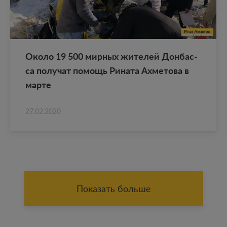
Около 19 500 мир­ных жи­те­лей Дон­бас­
са по­лу­чат по­мощь Ри­на­та Ах­ме­то­ва в
марте
27.02.2020
Показать больше