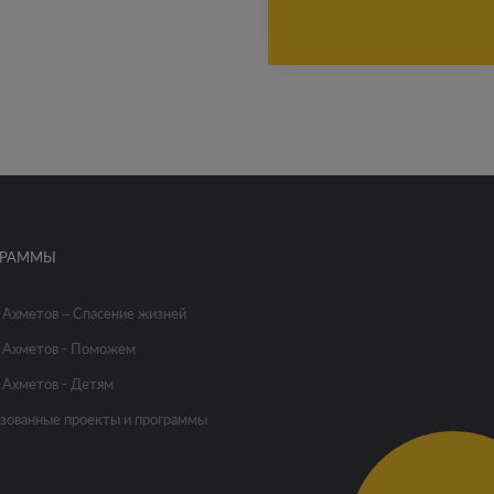
ГРАММЫ
 Ахметов – Спасение жизней
 Ахметов - Поможем
 Ахметов - Детям
зованные проекты и программы