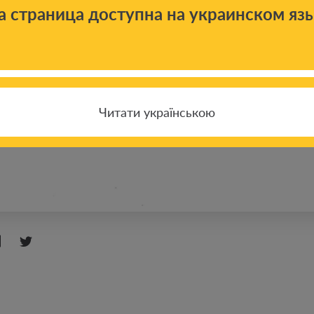
а страница доступна на украинском яз
Читати українською