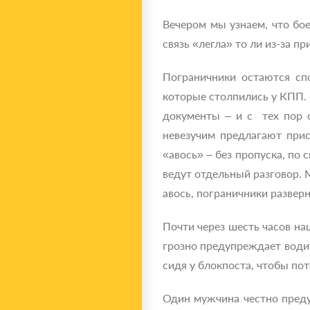
Вечером мы узнаем, что бо
связь «легла» то ли из-за п
Пограничники остаются сп
которые столпились у КПП. 
документы – и с тех пор с
невезучим предлагают прис
«авось» – без пропуска, п
ведут отдельный разговор. М
авось, пограничники развер
Почти через шесть часов на
грозно предупреждает води
сидя у блокпоста, чтобы по
Один мужчина честно предуп