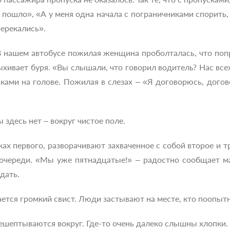
 пошло», «А у меня одна начала с пограничниками спорить,
ерекались».
. В нашем автобусе пожилая женщина проболталась, что по
ыхивает буря. «Вы слышали, что говорил водитель? Нас всех
ами на голове. Пожилая в слезах – «Я договорюсь, догов
ы здесь нет – вокруг чистое поле.
х первого, разворачивают захваченное с собой второе и т
 очереди. «Мы уже пятнадцатые!» – радостно сообщает м
дать.
ется громкий свист. Люди застывают на месте, кто поопыт
ешептываются вокруг. Где-то очень далеко слышны хлопки.