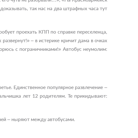
 доказывать, так нас на два штрафных часа тут
пробует проехать КПП по справке переселенца,
 развернут!» – в истерике кричит дама в очках
орюсь с пограничниками!» Автобус неумолим:
ретье. Единственное популярное развлечение –
альчишка лет 12 родителям. Те прикидывают:
ней – ныряют между автобусами.