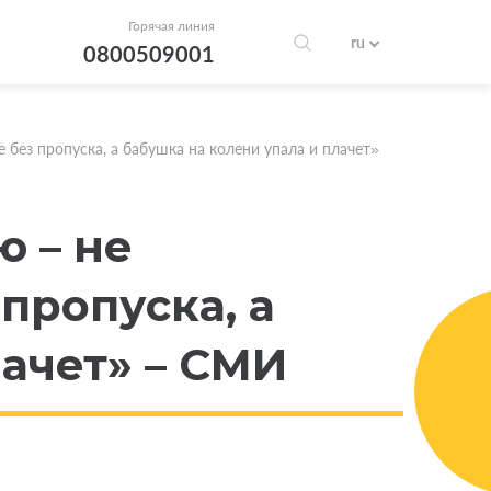
Горячая линия
ru
0800509001
 без пропуска, а бабушка на колени упала и плачет»
ю – не
 пропуска, а
лачет» – СМИ