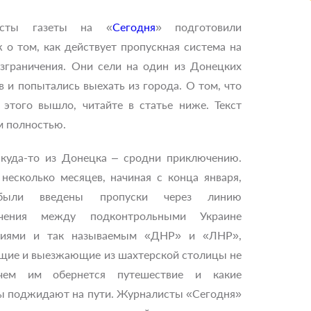
исты газеты на «
Сегодня
» подготовили
 о том, как действует пропускная система на
зграничения. Они сели на один из Донецких
в и попытались выехать из города. О том, что
 этого вышло, читайте в статье ниже. Текст
м полностью.
 куда-то из Донецка – сродни приключению.
несколько месяцев, начиная с конца января,
были введены пропуски через линию
ичения между подконтрольными Украине
риями и так называемым «ДНР» и «ЛНР»,
щие и выезжающие из шахтерской столицы не
чем им обернется путешествие и какие
ы поджидают на пути. Журналисты «Сегодня»