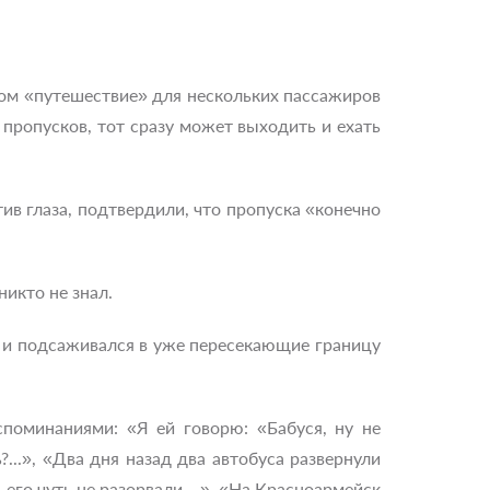
том «путешествие» для нескольких пассажиров
т пропусков, тот сразу может выходить и ехать
ив глаза, подтвердили, что пропуска «конечно
никто не знал.
д и подсаживался в уже пересекающие границу
поминаниями: «Я ей говорю: «Бабуся, ну не
?...», «Два дня назад два автобуса развернули
и, его чуть не разорвали…», «На Красноармейск