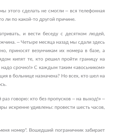
мы этого сделать не смогли – вся телефонная
то ли по какой-то другой причине.
тривать, и вести беседу с десятком людей,
жчина. – Четыре месяца назад мы сдали здесь
о, приносят везунчикам их номера в базе, а
ядом кипят те, кто решил пройти границу на
е надо срочно!» С каждым таким «авосьником»
ция в больнице назначена? Но всех, кто шел на
сь.
раз говорю: кто без пропусков – на выход!» –
ры искренне удивлены: провести шесть часов,
у меня номер". Вошедший пограничник забирает