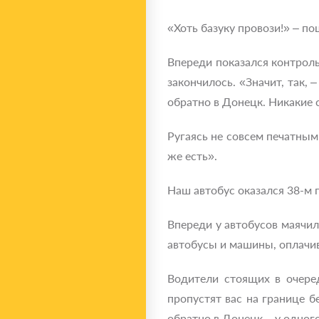
«Хоть базуку провози!» – по
Впереди показался контроль
закончилось. «Значит, так, 
обратно в Донецк. Никакие 
Ругаясь не совсем печатным
же есть».
Наш автобус оказался 38-м п
Впереди у автобусов маячи
автобусы и машины, оплачив
Водители стоящих в очере
пропустят вас на границе бе
обратно в Донецк – у одного