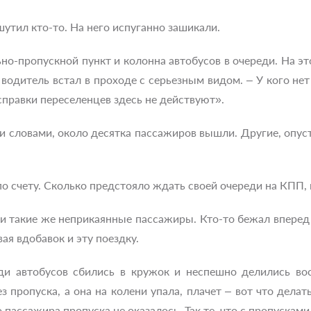
шутил кто-то. На него испуганно зашикали.
но-пропускной пункт и колонна автобусов в очереди. На э
– водитель встал в проходе с серьезным видом. – У кого не
справки переселенцев здесь не действуют».
и словами, около десятка пассажиров вышли. Другие, опуст
о счету. Сколько предстояло ждать своей очереди на КПП, 
ли такие же неприкаянные пассажиры. Кто-то бежал впере
ая вдобавок и эту поездку.
ди автобусов сбились в кружок и неспешно делились вос
з пропуска, а она на колени упала, плачет – вот что делать
 пассажира пропуска не оказалось. Так те, что с пропускам