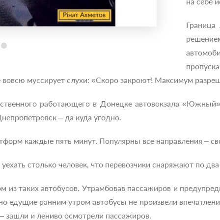
на себе 
Граница
решением
автомоб
пропус
е вовсю муссирует слухи: «Скоро закроют! Максимум разреш
инственного работающего в Донецке автовокзала «Южный»
Днепропетровск – да куда угодно.
форм каждые пять минут. Популярны все направления – сво
уехать столько человек, что перевозчики снаряжают по два
 из таких автобусов. Утрамбовав пассажиров и предупреди
но едущие ранним утром автобусы не произвели впечатлени
 – зашли и лениво осмотрели пассажиров.