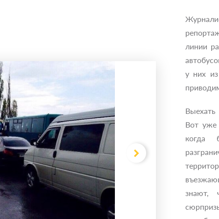
Журнал
репортаж
линии ра
автобусо
у них из
приводи
Выехать
Вот уже 
когда 
разгран
террито
въезжаю
знают, 
сюрприз