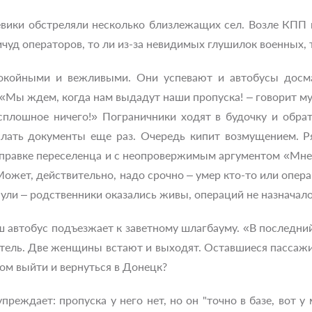
евики обстреляли несколько близлежащих сел. Возле КПП 
ричуд операторов, то ли из-за невидимых глушилок военных, 
окойными и вежливыми. Они успевают и автобусы досма
«Мы ждем, когда нам выдадут наши пропуска! – говорит му
плошное ничего!» Пограничники ходят в будочку и обратн
лать документы еще раз. Очередь кипит возмущением. Р
о справке переселенца и с неопровержимым аргументом «Мн
ожет, действительно, надо срочно – умер кто-то или опера
нули – родственники оказались живы, операций не назначало
ш автобус подъезжает к заветному шлагбауму. «В последний 
тель. Две женщины встают и выходят. Оставшиеся пассажи
том выйти и вернуться в Донецк?
реждает: пропуска у него нет, но он "точно в базе, вот 