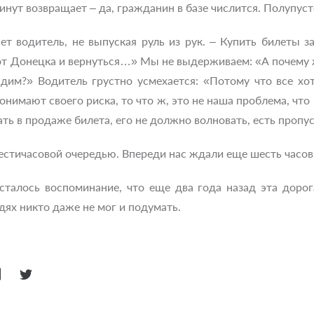
минут возвращает – да, гражданин в базе числится. Полупу
т водитель, не выпуская руль из рук. – Купить билеты за
от Донецка и вернуться…» Мы не выдерживаем: «А почему ж
им?» Водитель грустно усмехается: «Потому что все хотят
имают своего риска, то что ж, это не наша проблема, что 
ать в продаже билета, его не должно волновать, есть пропус
стичасовой очередью. Впереди нас ждали еще шесть часов 
осталось воспоминание, что еще два года назад эта дорог
дях никто даже не мог и подумать.