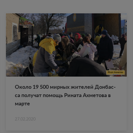
Около 19 500 мир­ных жи­те­лей Дон­бас­
са по­лу­чат по­мощь Ри­на­та Ах­ме­то­ва в
марте
27.02.2020