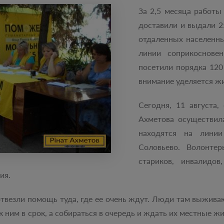
За 2,5 месяца работ
доставили и выдали 
отдаленных населенны
линии соприкоснове
посетили порядка 120
внимание уделяется ж
Сегодня, 11 августа
Ахметова осуществила
находятся на линии
Соловьево. Волонте
стариков, инвалидо
ния.
твезли помощь туда, где ее очень ждут. Люди там выжива
 ним в срок, а собираться в очередь и ждать их местные жи