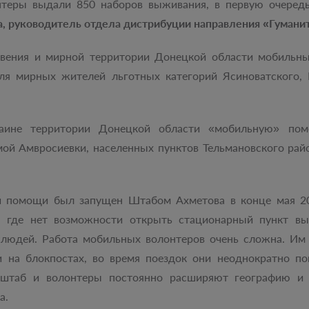
онтеры выдали 850 наборов выживания, в первую очередь
ва, руководитель отдела дистрибуции направления «Гуман
овения и мирной территории Донецкой области мобильн
я мирных жителей льготных категорий Ясиноватского, 
раине территории Донецкой области «мобильную» по
мой Амвросиевки, населенных пунктов Тельмановского рай
 помощи был запущен Штабом Ахметова в конце мая 201
 где нет возможности открыть стационарный пункт вы
 людей. Работа мобильных волонтеров очень сложна. Им 
и на блокпостах, во время поездок они неоднократно по
 штаб и волонтеры постоянно расширяют географию и
ева.