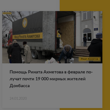
По­мощь Ри­на­та Ах­ме­то­ва в фев­ра­ле по­
лу­чат почти 19 000 мир­ных жи­те­лей
Дон­бас­са
24.01.2020