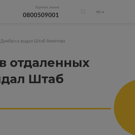
Горячая линия
ru
0800509001
х Донбасса выдал Штаб Ахметова
 в отдаленных
ыдал Штаб