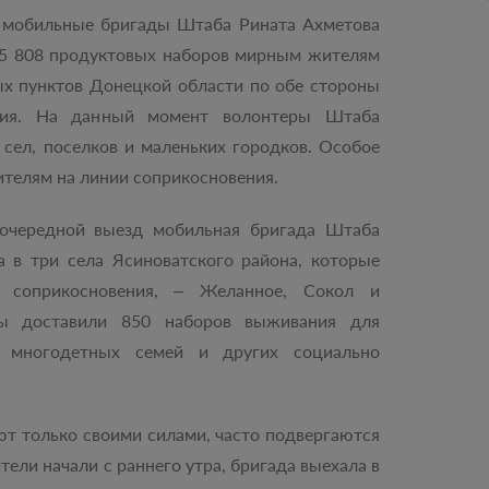
ы мобильные бригады Штаба Рината Ахметова
25 808 продуктовых наборов мирным жителям
х пунктов Донецкой области по обе стороны
ния. На данный момент волонтеры Штаба
 сел, поселков и маленьких городков. Особое
ителям на линии соприкосновения.
, очередной выезд мобильная бригада Штаба
 в три села Ясиноватского района, которые
 соприкосновения, – Желанное, Сокол и
ры доставили 850 наборов выживания для
в, многодетных семей и других социально
ют только своими силами, часто подвергаются
тели начали с раннего утра, бригада выехала в