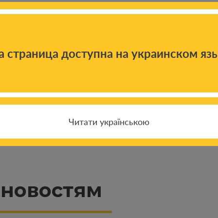
а страница доступна на украинском яз
Читати українською
 новостям