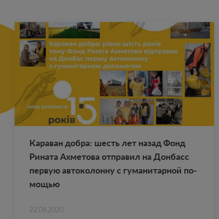
Ка­ра­ван добра: шесть лет назад Фонд
Ри­на­та Ах­ме­то­ва от­пра­вил на Дон­басс
первую ав­то­ко­лон­ну с гу­ма­ни­тар­ной по­
мо­щью
22.08.2020