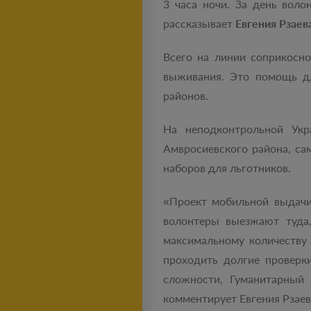
3 часа ночи. За день вол
рассказывает
Евгения Рзае
Всего на линии соприкосн
выживания. Это помощь дл
районов.
На неподконтрольной Ук
Амвросиевского района, са
наборов для льготников.
«Проект мобильной выдачи
волонтеры выезжают туда,
максимальному количеству
проходить долгие проверк
сложности, Гуманитарный
комментирует Евгения Рза